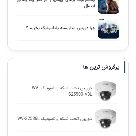
ايده‌آل
چرا دوربين مداربسته پاناسونيک بخريم ؟
پرفروش ترین ها
دوربین تحت شبکه پاناسونيک WV-
S25500-V3L
دوربین تحت شبکه پاناسونيک WV-S2536L