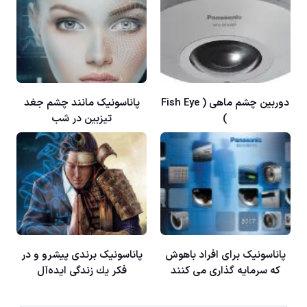
دوربین چشم ماهی ( Fish Eye
پاناسونيک مانند چشم جغد
)
تيزبين در شب
پاناسونيک برای افراد باهوش
پاناسونيک برندی پيشرو و در
كه سرمايه گذاری می كنند
فكر يك زندگی ايده‌آل