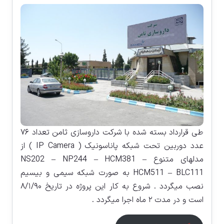
طى قرارداد بسته شده با شرکت داروسازى ثامن تعداد ۷۶
عدد دوربین تحت شبکه پاناسونیک ( IP Camera ) از
مدلهاى متنوع NS202 – NP244 – HCM381 –
HCM511 – BLC111 به صورت شبکه سیمى و بیسیم
نصب میگردد . شروع به کار این پروژه در تاریخ ۸/۱/۹۰
است و در مدت ۲ ماه اجرا میگردد .