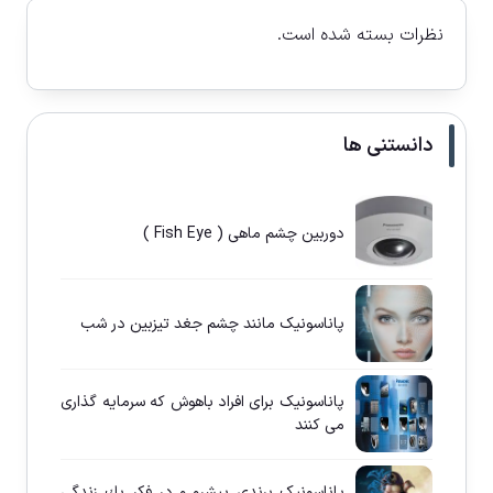
نظرات بسته شده است.
دانستنی ها
دوربین چشم ماهی ( Fish Eye )
پاناسونيک مانند چشم جغد تيزبين در شب
پاناسونيک برای افراد باهوش كه سرمايه گذاری
می كنند
پاناسونيک برندی پيشرو و در فكر يك زندگی