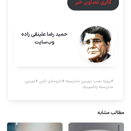
گالری تصاویر خبر
حمید رضا علینقی زاده
وب‌سایت
#
پروژه نصب دوربين مداربسته
#
داروسازى ثامن
#
دوربين
مداربسته پاناسونيك
مطالب مشابه