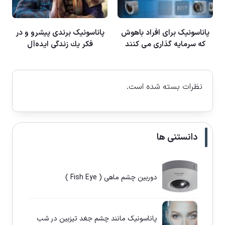
پاناسونيک برای افراد باهوش
پاناسونيک برندی پيشرو و در
كه سرمايه گذاری می كنند
فكر يك زندگی ايده‌آل
نظرات بسته شده است.
دانستنی ها
دوربین چشم ماهی ( Fish Eye )
پاناسونيک مانند چشم جغد تيزبين در شب