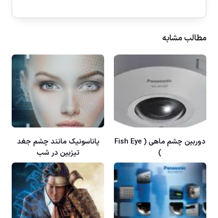
مطالب مشابه
دوربین چشم ماهی ( Fish Eye
پاناسونيک مانند چشم جغد
)
تيزبين در شب