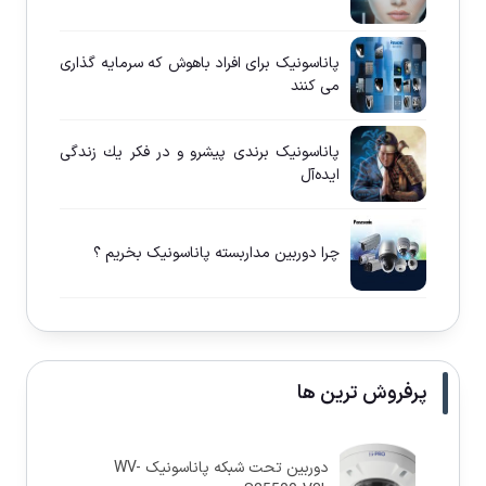
پاناسونيک برای افراد باهوش كه سرمايه گذاری
می كنند
پاناسونيک برندی پيشرو و در فكر يك زندگی
ايده‌آل
چرا دوربين مداربسته پاناسونيک بخريم ؟
پرفروش ترین ها
دوربین تحت شبکه پاناسونيک WV-