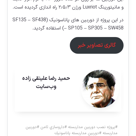
و مانیتورینگ Luxriot ورژن ۲٫۵٫۳ راه اندازی گردیده است.
در این پروژه از دوربین های پاناسونیک (SF135 – SF438
– SP105 – SP305 – SW458) استفاده گردید.
گالری تصاویر خبر
حمید رضا علینقی زاده
وب‌سایت
#
پروژه نصب دوربين مداربسته
#
داروسازي ثامن
#
دوربين
مداربسته
#
دوربين مداربسته پاناسونيك