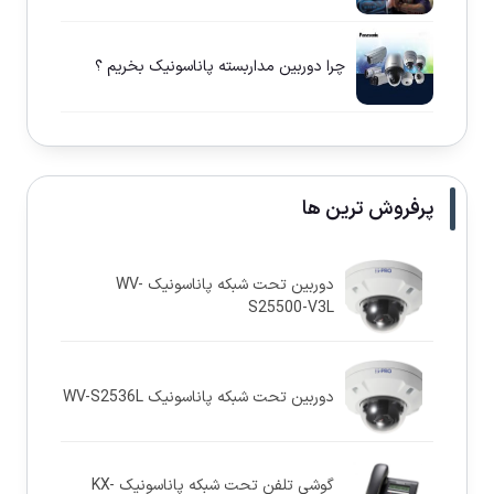
چرا دوربين مداربسته پاناسونيک بخريم ؟
پرفروش ترین ها
دوربین تحت شبکه پاناسونيک WV-
S25500-V3L
دوربین تحت شبکه پاناسونيک WV-S2536L
گوشی تلفن تحت شبکه پاناسونیک KX-