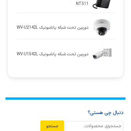
NT511
دوربین تحت شبکه پاناسونيک WV-U2142L
دوربین تحت شبکه پاناسونيک WV-U1542L
دنبال چی هستی؟
جستجو