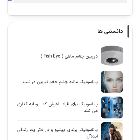
دانستنی ها
دوربین چشم ماهی ( Fish Eye )
پاناسونيک مانند چشم جغد تيزبين در شب
پاناسونيک برای افراد باهوش كه سرمايه گذاری
می كنند
پاناسونيک برندی پيشرو و در فكر يك زندگی
ايده‌آل