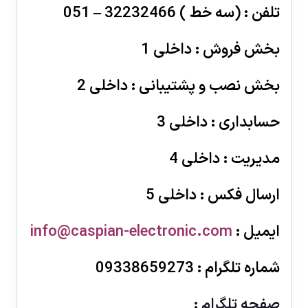
تلفن : (سه خط ) 32232466 – 051
بخش فروش : داخلى 1
بخش نصب و پشتیبانى : داخلى 2
حسابداری : داخلى 3
مدیریت : داخلى 4
ارسال فکس : داخلى 5
ایمیل :
info@caspian-electronic.com
شماره تلگرام : 09338659273
صفحه تلگرام :