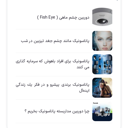
دوربین چشم ماهی ( Fish Eye )
پاناسونيک مانند چشم جغد تيزبين در شب
پاناسونيک برای افراد باهوش كه سرمايه گذاری
می كنند
پاناسونيک برندی پيشرو و در فكر يك زندگی
ايده‌آل
چرا دوربين مداربسته پاناسونيک بخريم ؟