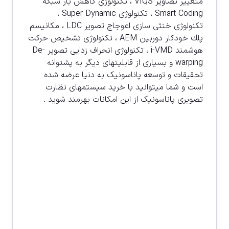
متغيير تصاوير VIQS ، تكنولوژی كاهش بار شبكه
Smart Coding ، تكنولوژی Super Dynamic ،
تكنولوژی خنثی سازی اعوجاج تصوير LDC ، مكانيسم
پلك خودكار دوربين AEM ، تكنولوژی تشخيص حركت
هوشمند i-VMD ، تكنولوژی انحراف زدايی تصوير De-
warping و بسياری از قابليتهای ديگر به پشتوانه
تحقيقات و توسعه پاناسونيک به دنيا عرضه شده
است و شما ميتوانيد با خريد سيستمهای نظارت
تصويری پاناسونيک از اين امكانات بهرمند شويد .