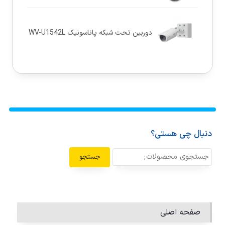
دوربین تحت شبکه پاناسونيک WV-U1542L
دنبال چی هستی؟
جستجو
صفحه اصلی