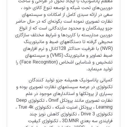
معظم پاناسونيک با ايجاد تحول در طراحی و ساخت
دوربین‌های تحت شبکه و توسعه تنوع كالای خود ،
سعی در ارائه سبدی كامل از امكانات و سيستمهای
نظارت تصويری نموده است بگونه‌ای كه در حال حاضر
جزو پيشگامان و محدود سازندگانی است كه از انواع
دوربين مداربسته با كاربردها و شرايط مختلف سازگاری
محيطی گرفته تا دستگاههای ضبط و مانيتورينگ
(NVR) با ظرفيت حداكثر 128كانال و نرم افزارهای
ضبط تصاوير و مانيتورينگ (VMS) و سيستمهای
تشخيص و شناسايی اشخاص (Face Recognition) را
توليد مينمايد.
كمپانی پاناسونيک هميشه جزو توليد كنندگان
تكنولوژی در عرصه سيستمهای نظارت تصويری بوده و
بسياری از پروتكلها و استاندارهای موجود در علم
نظارت تصويری مانند پروتكل Onvif ، تكنولوژی Deep
Learning ، پروتكل امنيت شبكه ، تكنولوژی True 4k ،
تكنولوژی 3 Drive ، تكنولوژی كاهش نويز چند
فرايندی سه بعدي 3D.MNR ، تكنولوژی كيفيت