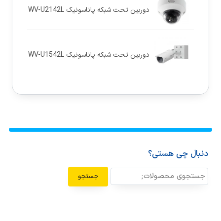
دوربین تحت شبکه پاناسونيک WV-U2142L
دوربین تحت شبکه پاناسونيک WV-U1542L
دنبال چی هستی؟
جستجو