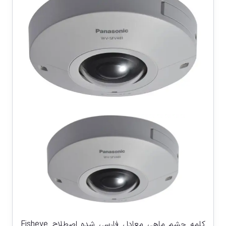
کلمه چشم ماهی معادل فارسی شده اصطلاح Fisheye