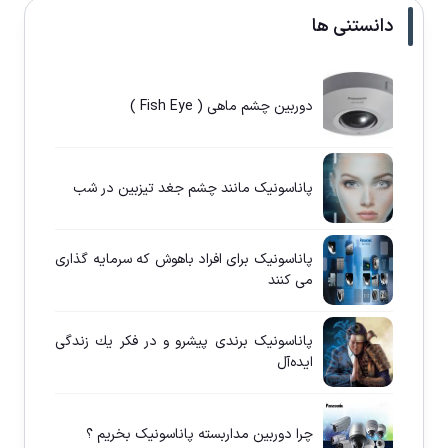
دانستنی ها
دوربین چشم ماهی ( Fish Eye )
پاناسونيک مانند چشم جغد تيزبين در شب
پاناسونيک برای افراد باهوش كه سرمايه گذاری
می كنند
پاناسونيک برندی پيشرو و در فكر يك زندگی
ايده‌آل
چرا دوربين مداربسته پاناسونيک بخريم ؟