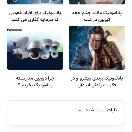
پاناسونيک مانند چشم جغد
پاناسونيک برای افراد باهوش
تيزبين در شب
كه سرمايه گذاری می كنند
پاناسونيک برندی پيشرو و در
چرا دوربين مداربسته
فكر يك زندگی ايده‌آل
پاناسونيک بخريم ؟
نظرات بسته شده است.