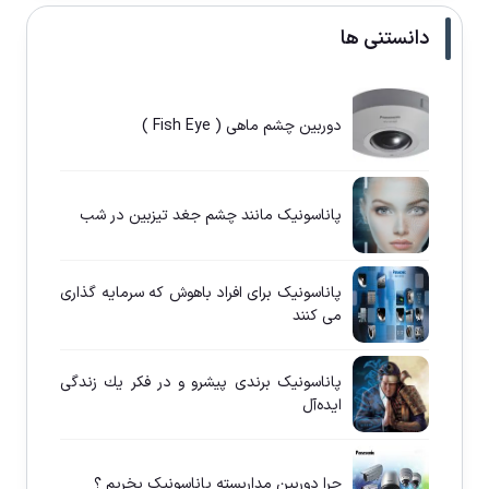
دانستنی ها
دوربین چشم ماهی ( Fish Eye )
پاناسونيک مانند چشم جغد تيزبين در شب
پاناسونيک برای افراد باهوش كه سرمايه گذاری
می كنند
پاناسونيک برندی پيشرو و در فكر يك زندگی
ايده‌آل
چرا دوربين مداربسته پاناسونيک بخريم ؟