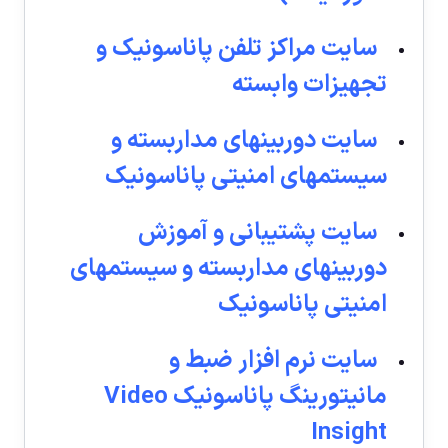
سایت مراکز تلفن پاناسونیک و
تجهیزات وابسته
سایت دوربینهاى مداربسته و
سیستمهاى امنیتى پاناسونیک
سايت پشتيبانی و آموزش
دوربينهای مداربسته و سيستمهای
امنيتی پاناسونيک
سایت نرم افزار ضبط و
مانیتورینگ پاناسونیک Video
Insight