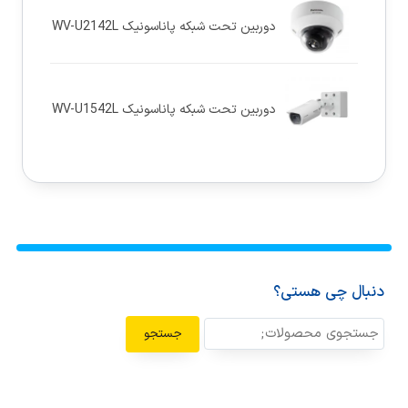
دوربین تحت شبکه پاناسونيک WV-U2142L
دوربین تحت شبکه پاناسونيک WV-U1542L
دنبال چی هستی؟
جستجو