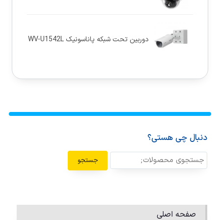
دوربین تحت شبکه پاناسونيک WV-U1542L
دنبال چی هستی؟
جستجو
صفحه اصلی