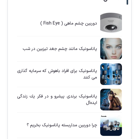
دوربین چشم ماهی ( Fish Eye )
پاناسونيک مانند چشم جغد تيزبين در شب
پاناسونيک برای افراد باهوش كه سرمايه گذاری
می كنند
پاناسونيک برندی پيشرو و در فكر يك زندگی
ايده‌آل
چرا دوربين مداربسته پاناسونيک بخريم ؟