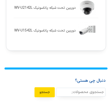
دوربین تحت شبکه پاناسونيک WV-U2142L
دوربین تحت شبکه پاناسونيک WV-U1542L
دنبال چی هستی؟
جستجو