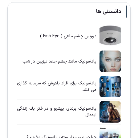
دانستنی ها
دوربین چشم ماهی ( Fish Eye )
پاناسونيک مانند چشم جغد تيزبين در شب
پاناسونيک برای افراد باهوش كه سرمايه گذاری
می كنند
پاناسونيک برندی پيشرو و در فكر يك زندگی
ايده‌آل
چرا دوربين مداربسته پاناسونيک بخريم ؟