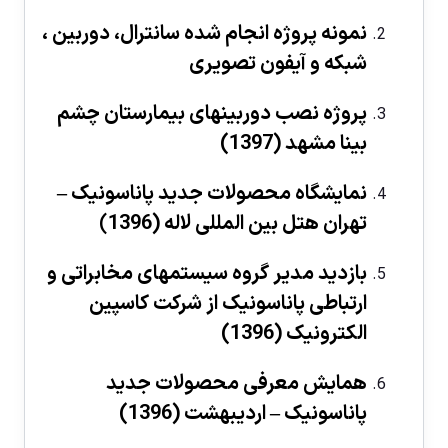
نمونه پروژه انجام شده سانترال، دوربين ،
شبكه و آيفون تصويری
پروژه نصب دوربينهای بيمارستان چشم
بينا مشهد (1397)
گالری تصاوير
نمايشگاه محصولات جديد پاناسونيک –
تهران هتل بين المللی لاله (1396
)
بازديد مدير گروه سيستمهای مخابراتی و
ارتباطی پاناسونيک از شركت كاسپين
الكترونيک (1396)
تصاوير
همایش معرفی محصولات جدید
پاناسونیک – اردیبهشت (1396
)