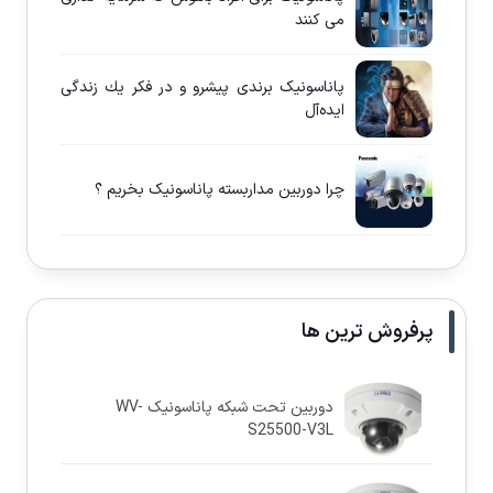
می كنند
پاناسونيک برندی پيشرو و در فكر يك زندگی
ايده‌آل
چرا دوربين مداربسته پاناسونيک بخريم ؟
پرفروش ترین ها
دوربین تحت شبکه پاناسونيک WV-
S25500-V3L