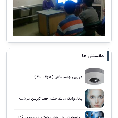
دانستنی ها
دوربین چشم ماهی ( Fish Eye )
پاناسونيک مانند چشم جغد تيزبين در شب
پاناسونيک برای افراد باهوش كه سرمايه گذاری