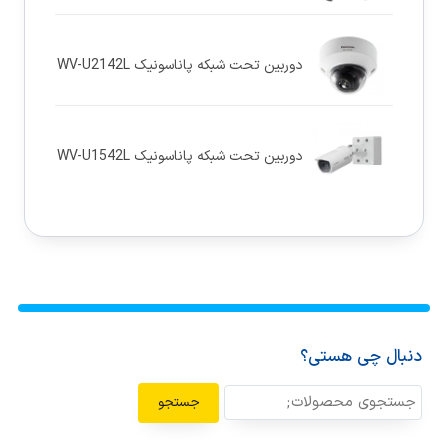
دوربین تحت شبکه پاناسونيک WV-U2142L
دوربین تحت شبکه پاناسونيک WV-U1542L
دنبال چی هستی؟
جستجو