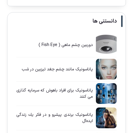
دانستنی ها
دوربین چشم ماهی ( Fish Eye )
پاناسونيک مانند چشم جغد تيزبين در شب
پاناسونيک برای افراد باهوش كه سرمايه گذاری
می كنند
پاناسونيک برندی پيشرو و در فكر يك زندگی
ايده‌آل