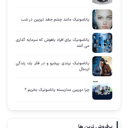
پاناسونيک مانند چشم جغد تيزبين در شب
پاناسونيک برای افراد باهوش كه سرمايه گذاری
می كنند
پاناسونيک برندی پيشرو و در فكر يك زندگی
ايده‌آل
چرا دوربين مداربسته پاناسونيک بخريم ؟
پرفروش ترین ها