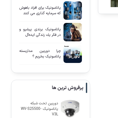
پاناسونيک برای افراد باهوش
كه سرمايه گذاری می كنند
پاناسونيک برندی پيشرو و
در فكر يك زندگی ايده‌آل
چرا دوربين مداربسته
پاناسونيک بخريم ؟
پرفروش ترین ها
دوربین تحت شبکه
پاناسونيک WV-S25500-
V3L