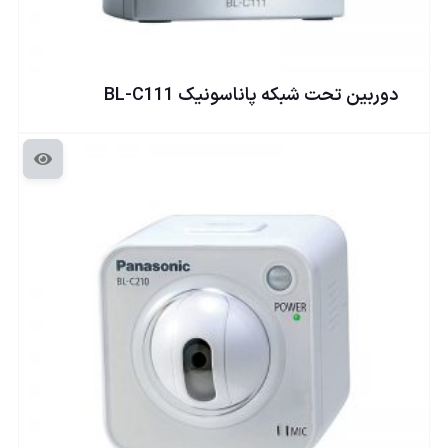
دوربين تحت شبكه پاناسونيک BL-C111