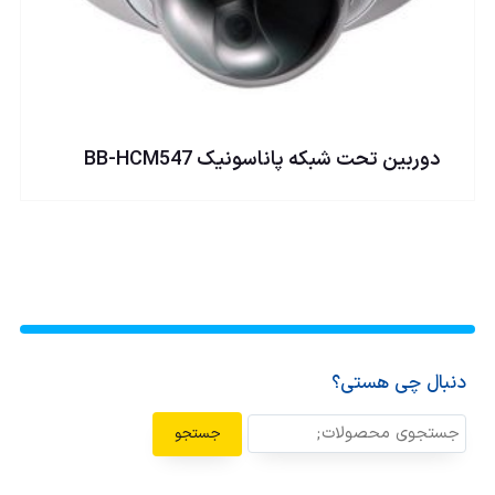
دوربين تحت شبكه پاناسونیک BB-HCM547
دنبال چی هستی؟
جستجو