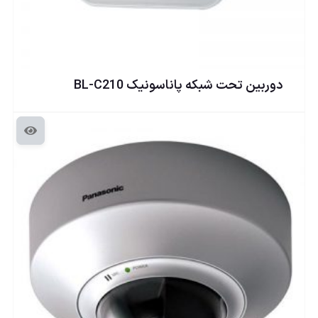
دوربين تحت شبكه پاناسونيک BL-C210