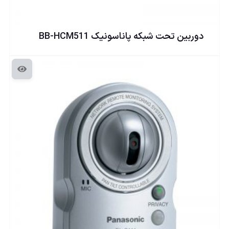
دوربين تحت شبكه پاناسونيک BB-HCM511