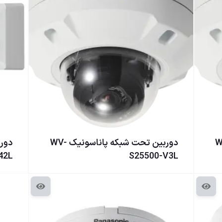
ناسونيک WV-
دوربین تحت شبکه پاناسونيک WV-
42L
S25500-V3L