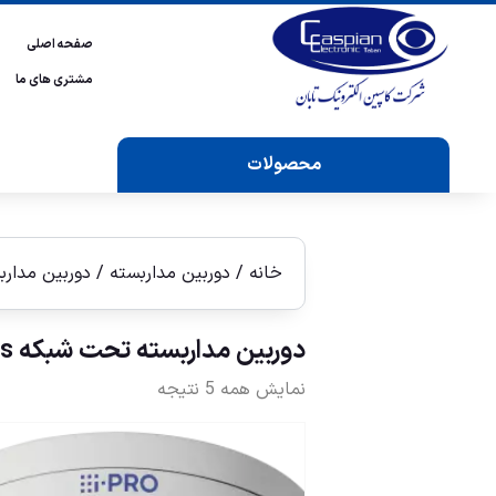
صفحه اصلی
مشتری های ما
محصولات
خانه
/
دوربین مداربسته
/
دوربين مدار
دوربين مداربسته تحت شبكه i-Pro U Series
نمایش همه 5 نتیجه