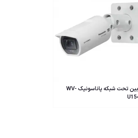
دوربین تحت شبکه پاناسونيک WV-
U15