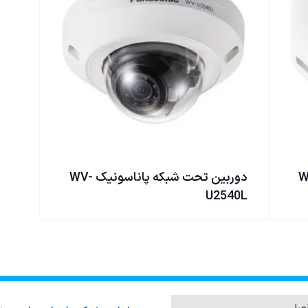
ناسونيک WV-
دوربین تحت شبکه پاناسونيک WV-
U2540L