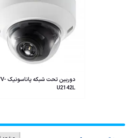
دوربین تحت شبکه پا
U2142L