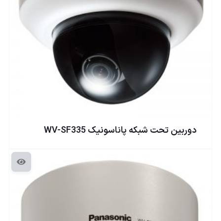
دوربين تحت شبكه پاناسونيک WV-SF335