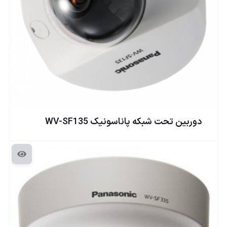
دوربين تحت شبكه پاناسونيک WV-SF135