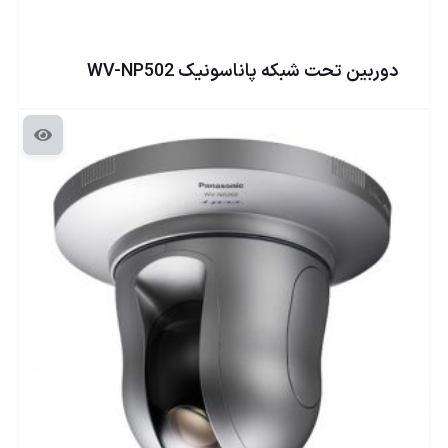
دوربين تحت شبكه پاناسونيک WV-NP502