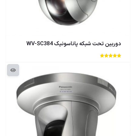
دوربين تحت شبكه پاناسونيک WV-SC384
امتیاز
4
از 5