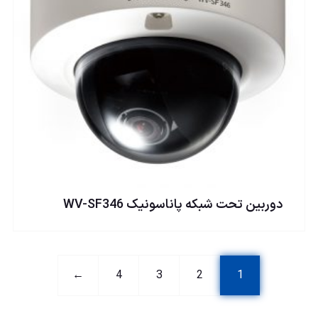
دوربين تحت شبكه پاناسونيک WV-SF346
←
4
3
2
1