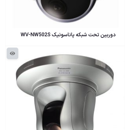
دوربين تحت شبكه پاناسونيک WV-NW502S