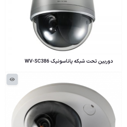
دوربين تحت شبكه پاناسونيک WV-SC386