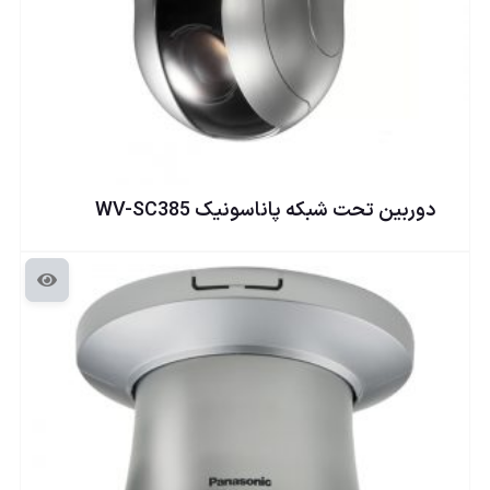
دوربين تحت شبكه پاناسونيک WV-SC385