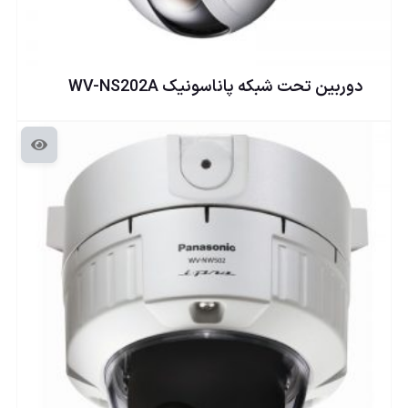
دوربين تحت شبكه پاناسونيک WV-NS202A