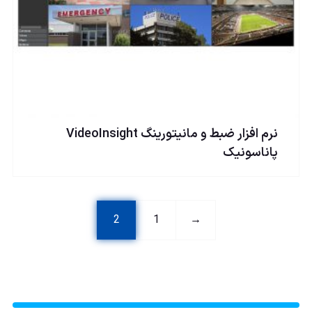
نرم افزار ضبط و مانیتورینگ VideoInsight
پاناسونیک
2
1
→