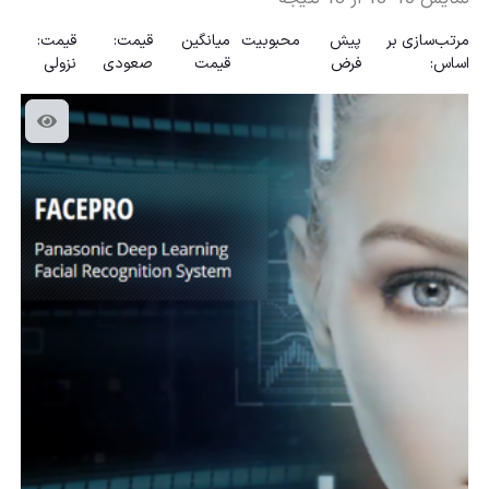
مرتب‌سازی بر
پیش
محبوبیت
میانگین
قیمت:
قیمت:
اساس:
فرض
قیمت
صعودی
نزولی