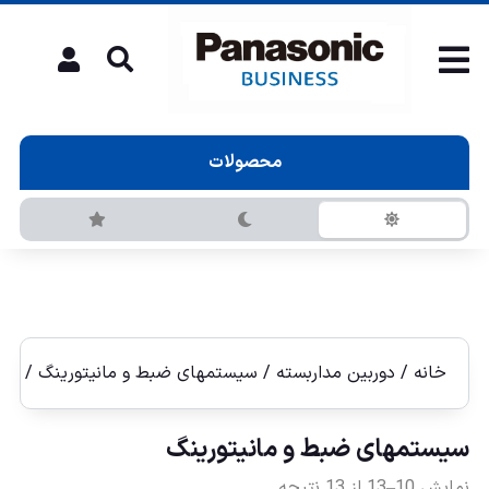
محصولات
خانه
/
دوربین مداربسته
/
سيستمهای ضبط و مانيتورينگ
/ برگه 
سيستمهای ضبط و مانيتورينگ
نمایش 10–13 از 13 نتیجه