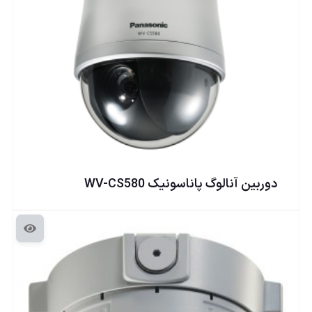
دوربين آنالوگ پاناسونيک WV-CS580