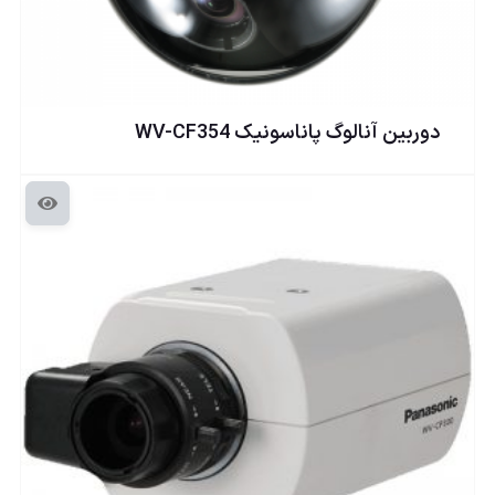
دوربين آنالوگ پاناسونيک WV-CF354