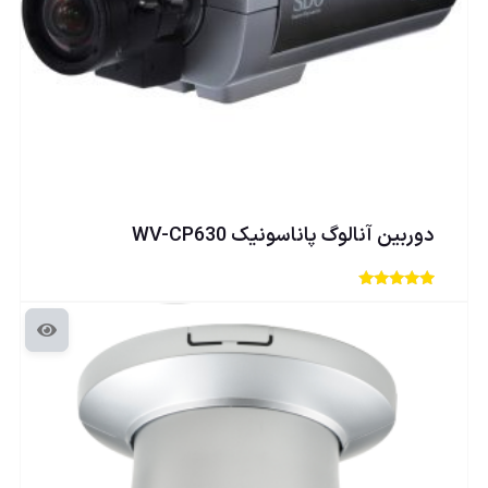
دوربين آنالوگ پاناسونيک WV-CP630
امتیاز
3.00
از 5