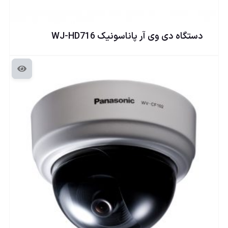
دستگاه دی وی آر پاناسونيک WJ-HD716