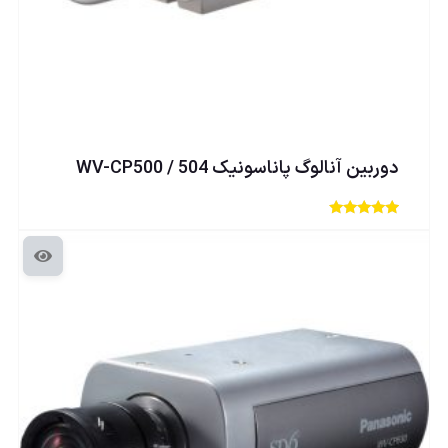
دوربين آنالوگ پاناسونيک WV-CP500 / 504
امتیاز
5
از 5