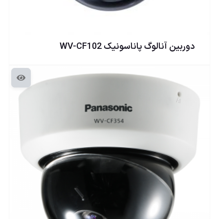
دوربين آنالوگ پاناسونيک WV-CF102