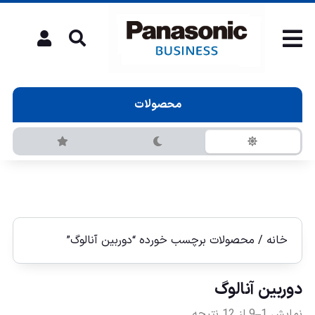
محصولات
خانه
/ محصولات برچسب خورده “دوربين آنالوگ”
دوربين آنالوگ
نمایش 1–9 از 12 نتیجه