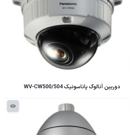
دوربين آنالوگ پاناسونيک WV-CW500/504