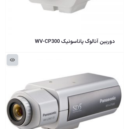
دوربين آنالوگ پاناسونيک WV-CP300