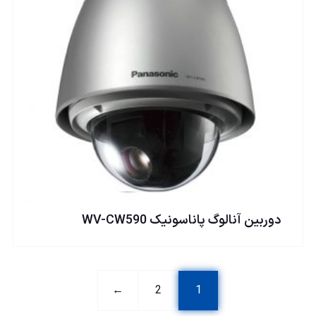
دوربين آنالوگ پاناسونيک WV-CW590
←
2
1