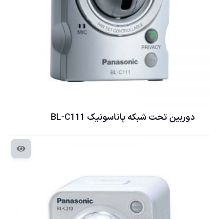
دوربين تحت شبكه پاناسونيک BL-C111