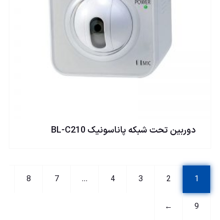
دوربين تحت شبكه پاناسونيک BL-C210
8
7
…
4
3
2
1
←
9