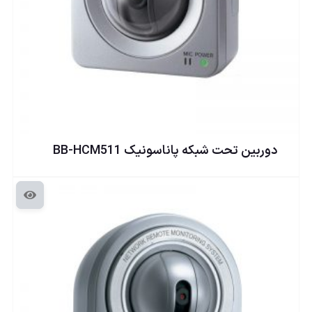
دوربين تحت شبكه پاناسونيک BB-HCM511