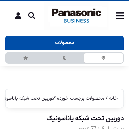
محصولات
خانه
/ محصولات برچسب خورده “دوربين تحت شبكه پاناسونيک
دوربين تحت شبكه پاناسونيک
نمایش 1–9 از 77 نتیجه