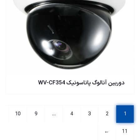
دوربين آنالوگ پاناسونيک WV-CF354
10
9
…
4
3
2
1
←
11