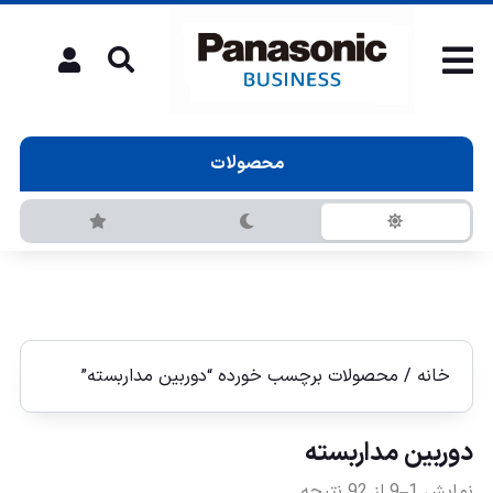
محصولات
خانه
/ محصولات برچسب خورده “دوربين مداربسته”
دوربين مداربسته
نمایش 1–9 از 92 نتیجه