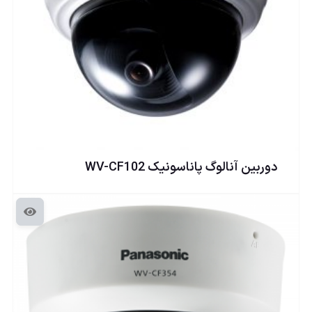
دوربين آنالوگ پاناسونيک WV-CF102