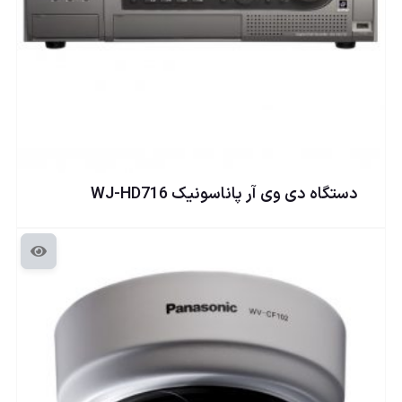
دستگاه دی وی آر پاناسونيک WJ-HD716