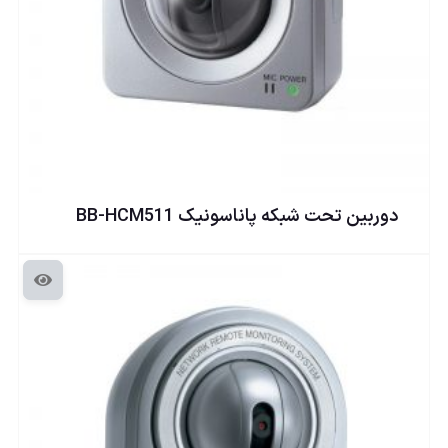
دوربين تحت شبكه پاناسونيک BB-HCM511