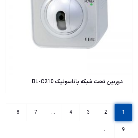
دوربين تحت شبكه پاناسونيک BL-C210
8
7
…
4
3
2
1
←
9