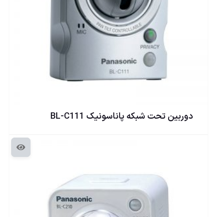
دوربين تحت شبكه پاناسونيک BL-C111