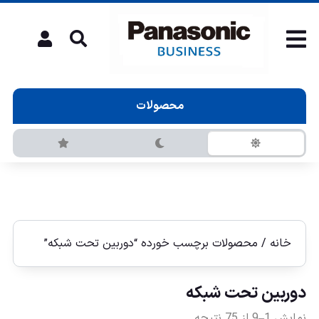
محصولات
خانه
/ محصولات برچسب خورده “دوربین تحت شبكه”
دوربین تحت شبكه
نمایش 1–9 از 75 نتیجه