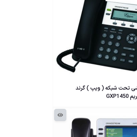
 تحت شبكه ( ويپ ) گرند
GXP1450