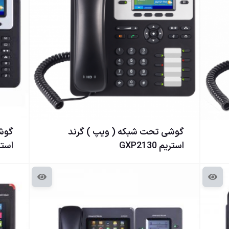
گوشی تحت شبكه ( ويپ ) گرند
گوشی
استریم GXP2130
استریم 