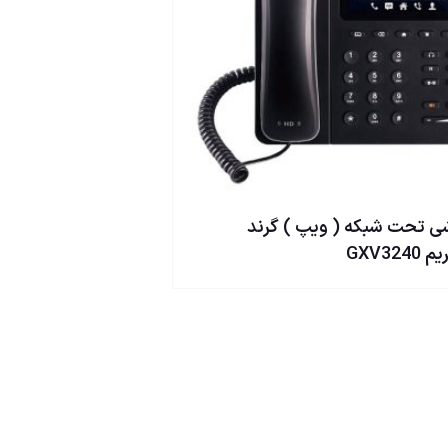
 تحت شبكه ( ويپ ) گرند
GXV3240