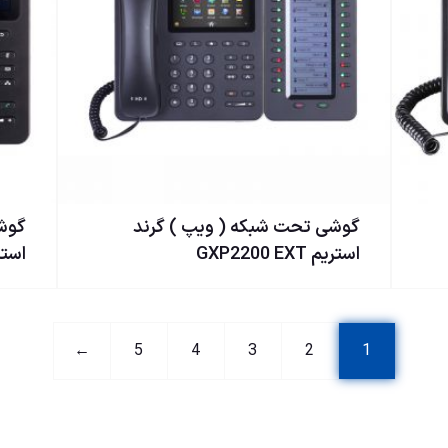
گوشی تحت شبكه ( ويپ ) گرند
گوشی
استریم GXP2200 EXT
استریم 
←
5
4
3
2
1