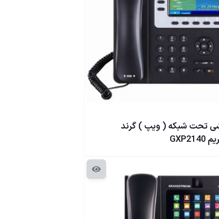
 تحت شبكه ( ويپ ) گرند
GXP2140