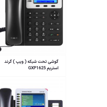
گوشی تحت شبكه ( ويپ ) گرند
استریم GXP1625