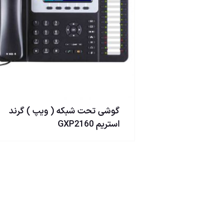
گوشی تحت شبكه ( ويپ ) گرند
استریم GXP2160