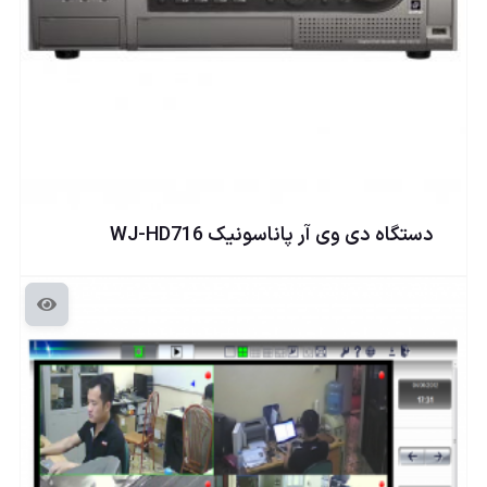
دستگاه دی وی آر پاناسونيک WJ-HD716