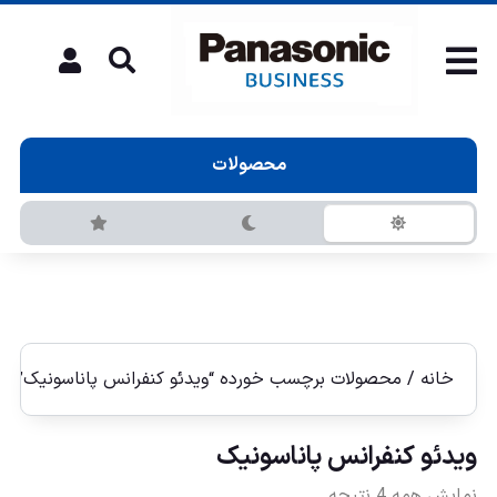
محصولات
خانه
/ محصولات برچسب خورده “ويدئو كنفرانس پاناسونيک”
ويدئو كنفرانس پاناسونيک
نمایش همه 4 نتیجه