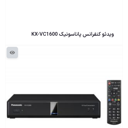
ويدئو كنفرانس پاناسونيک KX-VC1600