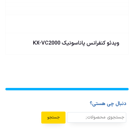
ويدئو كنفرانس پاناسونيک KX-VC2000
دنبال چی هستی؟
جستجو