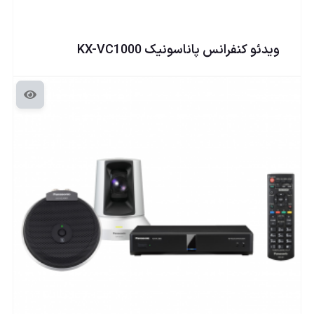
ويدئو كنفرانس پاناسونيک KX-VC1000