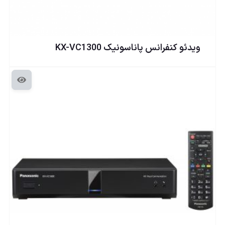
ويدئو كنفرانس پاناسونيک KX-VC1300