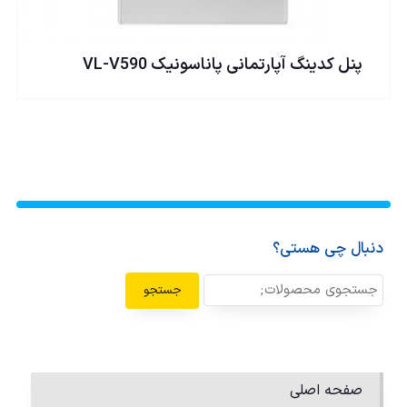
پنل كدينگ آپارتمانی پاناسونيک VL-V590
دنبال چی هستی؟
جستجو
صفحه اصلی