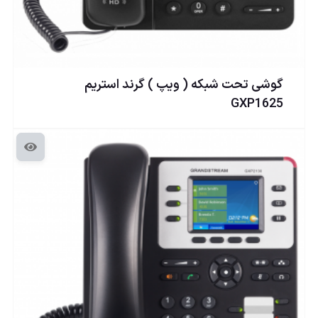
گوشی تحت شبكه ( ويپ ) گرند استریم
GXP1625