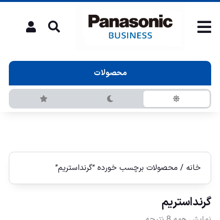
محصولات
خانه
/ محصولات برچسب خورده “گرنداستريم”
گرنداستريم
نمایش همه 8 نتیجه