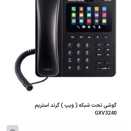
گوشی تحت شبكه ( ويپ ) گرند استریم
GXV3240