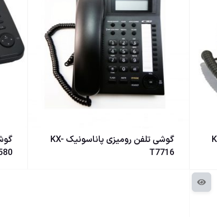
ناسونیک KX-
گوشی تلفن رومیزی پاناسونیک KX-
580
T7716