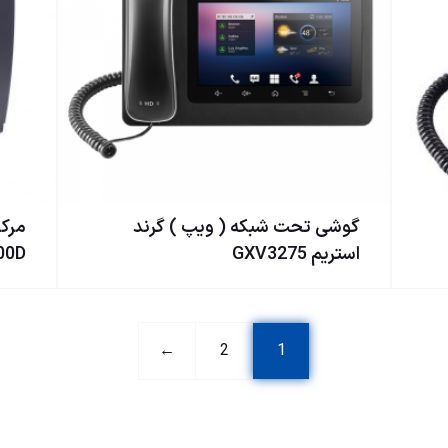
گوشی تحت شبكه ( ويپ ) گرند
استریم GXV3275
00D
←
2
1