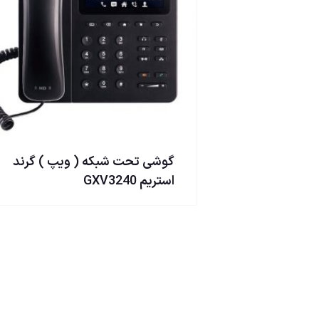
گوشی تحت شبكه ( ويپ ) گرند
استریم GXV3240