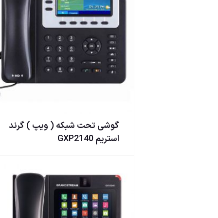
گوشی تحت شبكه ( ويپ ) گرند
استریم GXP2140