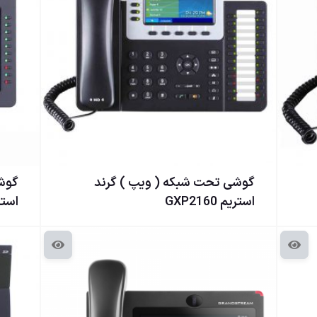
گوشی تحت شبكه ( ويپ ) گرند
گوشی
استریم GXP2160
استریم XT