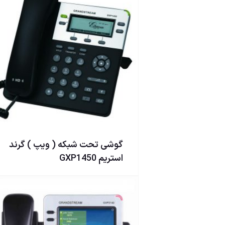
گوشی تحت شبكه ( ويپ ) گرند
استریم GXP1450