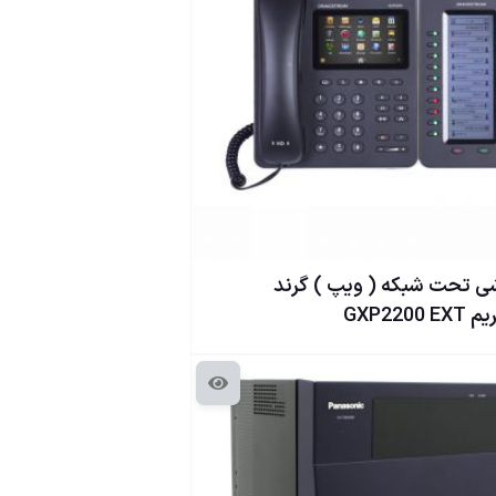
 تحت شبكه ( ويپ ) گرند
GXP2200 E