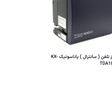
مركز تلفن ( سانترال ) پاناسونيک KX-
TDA1