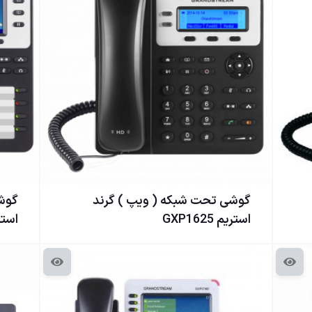
گوشی تحت شبكه ( ويپ ) گرند
گوشی
استریم GXP1625
استریم 