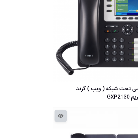
 تحت شبكه ( ويپ ) گرند
GXP2130