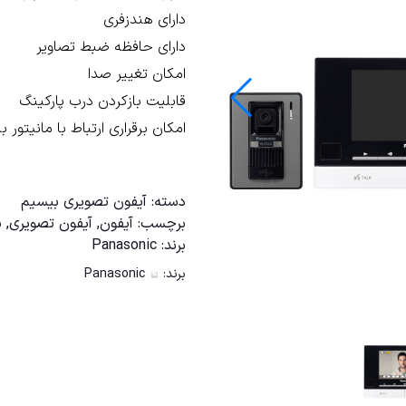
دارای هندزفری
دارای حافظه ضبط تصاوير
امكان تغییر صدا
قابلیت بازكردن درب پاركینگ
امكان برقراری ارتباط با مانیتور 
مقايسه
دسته:
آیفون تصویری بيسيم
برچسب:
آيفون
,
آيفون تصویری
,
پ
برند:
Panasonic
برند:
Panasonic