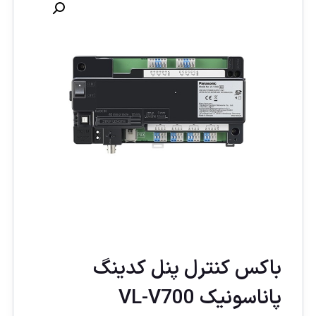
باکس کنترل پنل كدينگ
پاناسونيک VL-V700