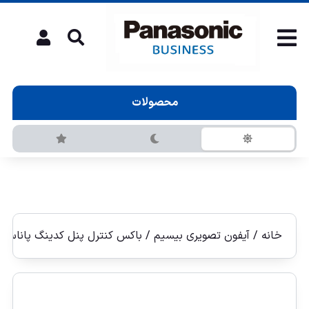
محصولات
خانه
/
آیفون تصویری بيسيم
/ باکس کنترل پنل كدينگ پاناسونيک 700