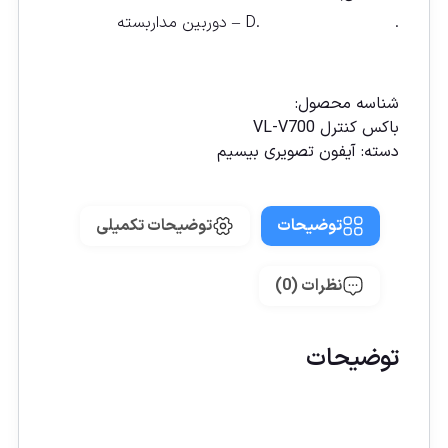
. .D – دوربين مداربسته
مقايسه
شناسه محصول:
باکس کنترل VL-V700
دسته:
آیفون تصویری بيسيم
توضیحات
توضیحات تکمیلی
نظرات (0)
توضیحات