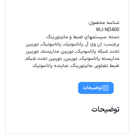
مقايسه
شناسه محصول:
WJ-ND400
دسته:
سيستمهای ضبط و مانيتورينگ
برچسب:
ان وی آر
,
پاناسونیك
,
پاناسونیک
,
دوربين
تحت شبكه پاناسونيک
,
دوربين مداربسته
,
دوربين
مداربسته پاناسونيک
,
دوربین
,
دوربین تحت شبكه
,
ضبط تصاویر
,
مانيتورينگ
,
نماينده پاناسونيک
توضیحات
توضیحات