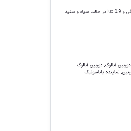
دوربين آنالوگ
,
دوربين آنالوگ
ربین
,
نماينده پاناسونيک