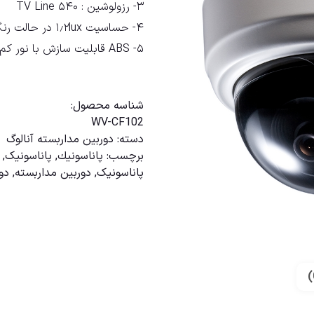
۳- رزولوشین : ۵۴۰ TV Line
۴- حساسیت ۱٫۲lux در حالت رنگى و lux 0.9 در حالت سیاه و سفید
۵- ABS قابلیت سازش با نور کم
مقايسه
شناسه محصول:
WV-CF102
دسته:
دوربين مداربسته آنالوگ
برچسب:
پاناسونیك
,
پاناسونیک
,
پاناسونيک
,
دوربين مداربسته
,
دو