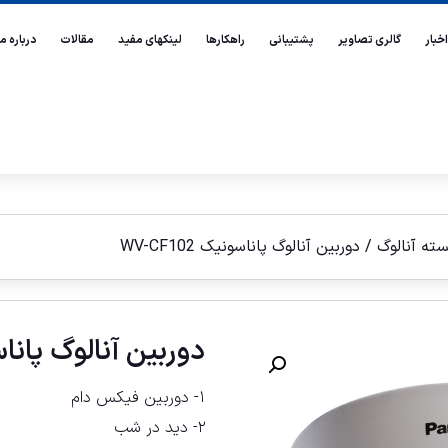
اخبار
گالری تصاویر
پشتیبانی
راهکارها
لینکهای مفید
مقالات
درباره ما
سته آنالوگ
/ دوربين آنالوگ پاناسونيک WV-CF102
دوربين آنالوگ پاناسونيک 
۱- دوربین فیکس دام
۲- دید در شب