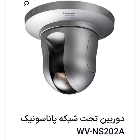
دوربين تحت شبكه پاناسونيک
WV-NS202A