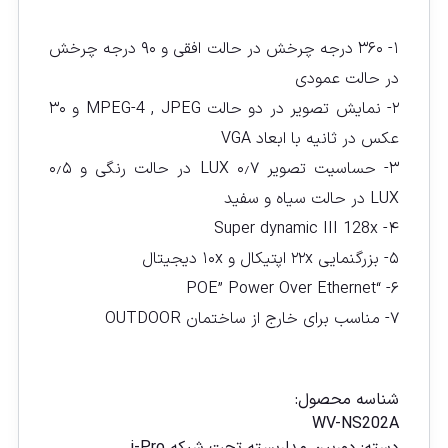
۱- ۳۶۰ درجه چرخش در حالت افقی و ۹۰ درجه چرخش
در حالت عمودی
۲- نمایش تصویر در دو حالت MPEG-4 , JPEG و ۳۰
عکس در ثانیه با ابعاد VGA
۳- حساسیت تصویر ۰٫۷ LUX در حالت رنگی و ۰٫۵
LUX در حالت سیاه و سفید
۴- Super dynamic III 128x
۵- بزرگنمایی ۲۲x اپتیکال و ۱۰x دیجیتال
۶- “POE” Power Over Ethernet
۷- مناسب برای خارج از ساختمان OUTDOOR
مقايسه
شناسه محصول:
WV-NS202A