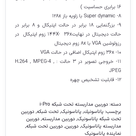
۱۶ برابری حساسیت )
۸- Super dynamic با زاویه باز ۱۲۸x
۹- بزرگنمایى ۱۸ برابر در حالت اپتیکال و ۸ برابر در
حالت دیجیتال در نهایت۱۴۴X- ۳۶x زوم اپتیکال در
رزولوشین VGA با ۸x زوم دیجیتال
۱۰- ۳۶x زوم اپتیکال اضافى در حالت VGA
۱۱- خروجى تصویر در ۳ حالت : H.264 , MPEG-4 ,
JPEG
۱۲- قابلیت تشخیص چهره
مقايسه
دسته:
دوربين مداربسته تحت شبكه i-Pro
برچسب:
پاناسونیك
,
پاناسونیک
,
تحت شبکه
,
دوربين
تحت شبكه پاناسونيک
,
دوربين مداربسته
,
دوربين
مداربسته پاناسونيک
,
دوربین
,
دوربین تحت شبكه
,
نماينده پاناسونيک