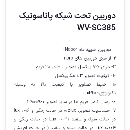
دوربين تحت شبكه پاناسونيک
WV-SC385
۱- دوربین اسپید دام INdoor
۲- از سرى دوربین هاى i-pro
۳- داراى ۷۲۰ پیکسل تصویر HD در ۳۰ فریم
۴- کیفیت تصویر ۱٫۳ مگاپیکسل
۵- ضبط تصاویر با کیفیت بالا به وسیله
تکنولوژىUniPhier
۶- ارسال کامل فریم ها در سایز تصویر ۹۶۰٭۱۲۸۰
۷- حساسیت تصویر: ۰٫۵lux در حالت رنگی و ۰٫۰۶ lux
در حالت سیاه و سفید ۰٫۰۳۱ Lux در حالت رنگى و
۰٫۰۰۴ Lux در حالت سیاه و سفید ( در حالت افزایش