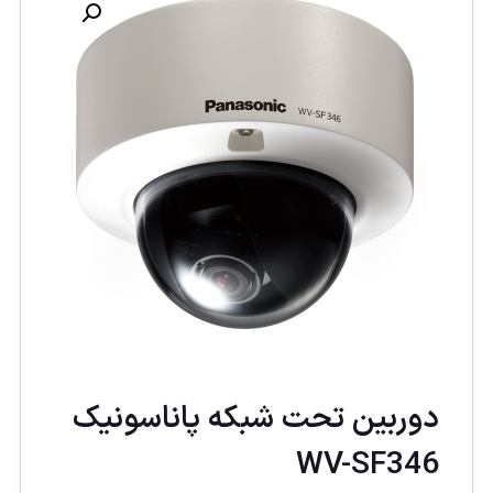
دوربين تحت شبكه پاناسونيک
WV-SF346