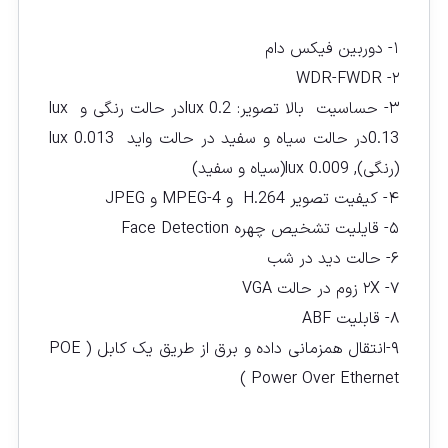
۱- دوربین فیکس دام
۲- WDR-FWDR
۳- حساسیت بالا تصویر: lux 0.2در حالت رنگی و lux
0.13در حالت سیاه و سفید در حالت واید lux 0.013
(رنگی), lux 0.009(سیاه و سفید)
۴- کیفیت تصویر H.264 و MPEG-4 و JPEG
۵- قایلیت تشخیص چهره Face Detection
۶- حالت دید در شب
۷- ۲X زوم در حالت VGA
۸- قابلیت ABF
۹-انتقال همزمانی داده و برق از طریق یک کابل ( POE
( Power Over Ethernet
مقايسه