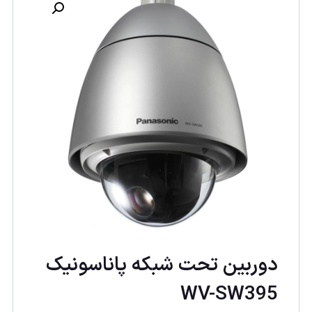
دوربين تحت شبكه پاناسونيک
WV-SW395