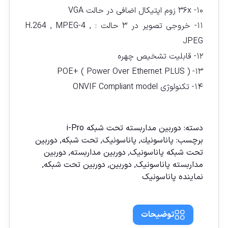
۱۰- ۳۶x زوم اپتیکال اضافی در حالت VGA
۱۱- خروجی تصویر در ۳ حالت : H.264 , MPEG-4 ,
JPEG
۱۲- قابلیت تشخیص چهره
۱۳- ( POE+ ( Power Over Ethernet PLUS
۱۴- تکنولوژی ONVIF Compliant model
مقايسه
دسته:
دوربين مداربسته تحت شبكه i-Pro
برچسب:
پاناسونیك
,
پاناسونیک
,
تحت شبکه
,
دوربين
تحت شبكه پاناسونيک
,
دوربين مداربسته
,
دوربين
مداربسته پاناسونيک
,
دوربین
,
دوربین تحت شبكه
,
نماينده پاناسونيک
توضیحات