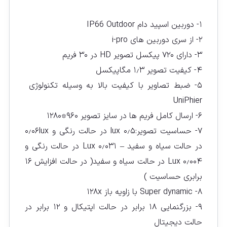
۱- دوربین اسپید دام IP66 Outdoor
۲- از سری دوربین های i-pro
۳- دارای ۷۲۰ پیکسل تصویر HD در ۳۰ فریم
۴- کیفیت تصویر ۱٫۳ مگاپیکسل
۵- ضبط تصاویر با کیفیت بالا به وسیله تکنولوژى
UniPhier
۶- ارسال کامل فریم ها در سایز تصویر ۹۶۰٭۱۲۸۰
۷- حساسیت تصویر:۰٫۵ lux در حالت رنگی و ۰٫۰۶lux
در حالت سیاه و سفید – ۰٫۰۳۱ Lux در حالت رنگی و
۰٫۰۰۴ Lux در حالت سیاه و سفید( در حالت افزایش ۱۶
برابرى حساسیت )
۸- Super dynamic با زاویه باز ۱۲۸x
۹- بزرگنمایی ۱۸ برابر در حالت اپتیکال و ۱۲ برابر در
حالت دیجیتال