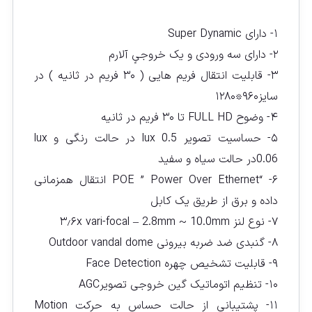
۱- دارای Super Dynamic
۲- داراى سه ورودى و یک خروجىٍ آلارم
۳- قابلیت انتقال فریم هایى ( ۳۰ فریم در ثانیه ) در
سایز۹۶۰٭۱۲۸۰
۴- وضوح FULL HD تا ۳۰ فریم در ثانیه
۵- حساسیت تصویر lux 0.5 در حالت رنگى و lux
0.06در حالت سیاه و سفید
۶- “POE ” Power Over Ethernet انتقال همزمانى
داده و برق از طریق یک کابل
۷- نوع لنز ۳٫۶x vari-focal – 2.8mm ~ 10.0mm
۸- گنبدی ضد ضربه بیرونی Outdoor vandal dome
۹- قابلیت تشخیص چهره Face Detection
۱۰- تنظیم اتوماتیک گین خروجى تصویرAGC
۱۱- پشتیبانى از حالت حساس به حرکت Motion