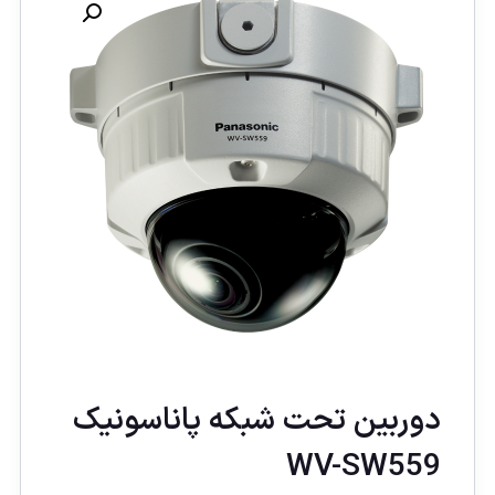
دوربين تحت شبكه پاناسونيک
WV-SW559