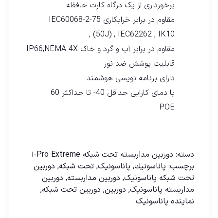
برخورداری از یک درگاه کارت حافظه
مقاوم در برابر خرابکاری IEC60068-2-75
(50J) , IEC62262 , IK10 ,
مقاوم در برابر آب و گرد و خاک IP66,NEMA 4X
قابلیت پوشش ضد نور
دارای برنامه نویسی هوشمند
با دمای کارایی حداقل 40- تا حداکثر 60
POE
مقايسه
دسته:
دوربين مداربسته تحت شبكه i-Pro Extreme
برچسب:
پاناسونیك
,
پاناسونیک
,
تحت شبکه
,
دوربين
تحت شبكه پاناسونيک
,
دوربين مداربسته
,
دوربين
مداربسته پاناسونيک
,
دوربین
,
دوربین تحت شبكه
,
نماينده پاناسونيک