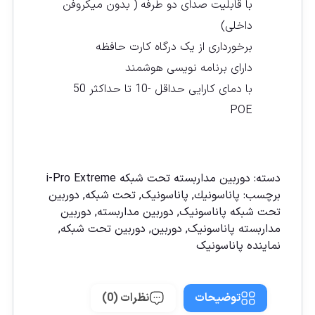
با قابلیت صدای دو طرفه ( بدون میکروفن
داخلی)
برخورداری از یک درگاه کارت حافظه
دارای برنامه نویسی هوشمند
با دمای کارایی حداقل -10 تا حداکثر 50
POE
مقايسه
دسته:
دوربين مداربسته تحت شبكه i-Pro Extreme
برچسب:
پاناسونیك
,
پاناسونیک
,
تحت شبکه
,
دوربين
تحت شبكه پاناسونيک
,
دوربين مداربسته
,
دوربين
مداربسته پاناسونيک
,
دوربین
,
دوربین تحت شبكه
,
نماينده پاناسونيک
توضیحات
نظرات (0)