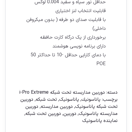
حداقل نور سیاه و سفید 0.004 لوکس
قابلیت انتخاب لنز اختیاری
با قابلیت صدای دو طرفه ( بدون میکروفن
داخلی)
برخورداری از یک درگاه کارت حافظه
دارای برنامه نویسی هوشمند
با دمای کارایی حداقل -10 تا حداکثر 50
POE
مقايسه
دسته:
دوربين مداربسته تحت شبكه i-Pro Extreme
برچسب:
پاناسونیك
,
پاناسونیک
,
تحت شبکه
,
دوربين
تحت شبكه پاناسونيک
,
دوربين مداربسته
,
دوربين
مداربسته پاناسونيک
,
دوربین
,
دوربین تحت شبكه
,
نماينده پاناسونيک