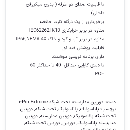
با قابلیت صدای دو طرفه ( بدون میکروفن
داخلی)
برخورداری از یک درگاه کارت حافظه
مقاوم در برابر خرابکاری IEC62262,IK10
مقاوم در برابر آب و گرد و خاک IP66,NEMA 4X
قابلیت پوشش ضد نور
دارای برنامه نویسی هوشمند
با دمای کارایی حداقل -40 تا حداکثر 60
POE
مقايسه
دسته:
دوربين مداربسته تحت شبكه i-Pro Extreme
برچسب:
پاناسونیك
,
پاناسونیک
,
تحت شبکه
,
دوربين
تحت شبكه پاناسونيک
,
دوربين مداربسته
,
دوربين
مداربسته پاناسونيک
,
دوربین
,
دوربین تحت شبكه
,
نماينده پاناسونيک