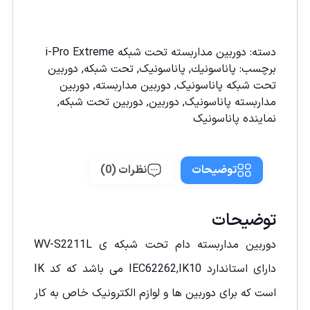
مقايسه
دسته:
دوربين مداربسته تحت شبكه i-Pro Extreme
برچسب:
پاناسونیك
,
پاناسونیک
,
تحت شبکه
,
دوربين
تحت شبكه پاناسونيک
,
دوربين مداربسته
,
دوربين
مداربسته پاناسونيک
,
دوربین
,
دوربین تحت شبكه
,
نماينده پاناسونيک
توضیحات
نظرات (0)
توضیحات
دوربین مداربسته دام تحت شبکه ی WV-S2211L
دارای استاندارد IEC62262,IK10 می باشد که کد IK
است که برای دوربین ها و لوازم الکترونیک خاص به کار