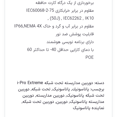
برخورداری از یک درگاه کارت حافظه
مقاوم در برابر خرابکاری IEC60068-2-75
(50J) , IEC62262 , IK10 ,
مقاوم در برابر آب و گرد و خاک IP66,NEMA 4X
قابلیت پوشش ضد نور
دارای برنامه نویسی هوشمند
با دمای کارایی حداقل 40- تا حداکثر 60
POE
مقايسه
دسته:
دوربين مداربسته تحت شبكه i-Pro Extreme
برچسب:
پاناسونیك
,
پاناسونیک
,
تحت شبکه
,
دوربين
تحت شبكه پاناسونيک
,
دوربين مداربسته
,
دوربين
مداربسته پاناسونيک
,
دوربین
,
دوربین تحت شبكه
,
نماينده پاناسونيک