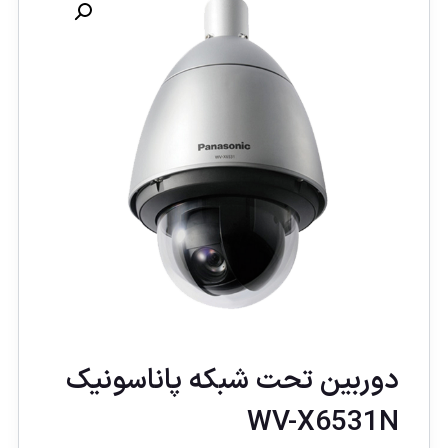
دوربین تحت شبکه پاناسونيک
WV-X6531N