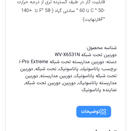
قابلیت کار در طیف گسترده تری از درجه حرارت
-50 ° C تا 60 ° سانتی گراد (-58 °F تا +140
°Fفارنهایت)
مقايسه
شناسه محصول:
دوربین تحت شبکه WV-X6531N
دسته:
دوربين مداربسته تحت شبكه i-Pro Extreme
برچسب:
پاناسونیك
,
پاناسونیک
,
تحت شبکه
,
دوربين
تحت شبكه پاناسونيک
,
دوربين مداربسته
,
دوربين
مداربسته پاناسونيک
,
دوربین
,
دوربین تحت شبكه
,
نماينده پاناسونيک
توضیحات