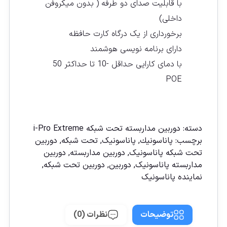
با قابلیت صدای دو طرفه ( بدون میکروفن
داخلی)
برخورداری از یک درگاه کارت حافظه
دارای برنامه نویسی هوشمند
با دمای کارایی حداقل -10 تا حداکثر 50
POE
مقايسه
دسته:
دوربين مداربسته تحت شبكه i-Pro Extreme
برچسب:
پاناسونیك
,
پاناسونیک
,
تحت شبکه
,
دوربين
تحت شبكه پاناسونيک
,
دوربين مداربسته
,
دوربين
مداربسته پاناسونيک
,
دوربین
,
دوربین تحت شبكه
,
نماينده پاناسونيک
توضیحات
نظرات (0)