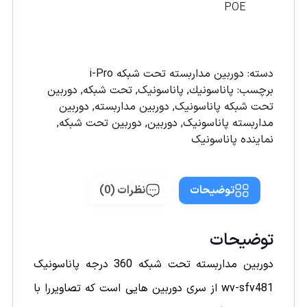
POE
مقايسه
دسته:
دوربين مداربسته تحت شبكه i-Pro
برچسب:
پاناسونیك
,
پاناسونیک
,
تحت شبکه
,
دوربين
تحت شبكه پاناسونيک
,
دوربين مداربسته
,
دوربين
مداربسته پاناسونيک
,
دوربین
,
دوربین تحت شبكه
,
نماينده پاناسونيک
توضیحات
نظرات (0)
توضیحات
دوربین مداربسته تحت شبکه 360 درجه پاناسونیک
wv-sfv481 از سری دوربین هایی است که تصاویررا با