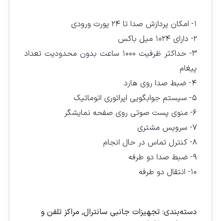
۱- امکان پردازش صدا تا ۲۴ پورت ورودى
۲- داراى ۱۰۲۴ میل باکس
۳- حداکثر ظرفیت ۱۰۰۰ ساعت بدون محدودیت تعداد
پیغام
۴- ضبط صدا روی هارد
۵- سیستم جوابگویی اپراتوری اتوماتیک
۶- منوى پست صوتى روى صفحه نمایشگر
۷- سرویس مشتری
۸- کنترل تماس در حال انجام
۹- ضبط صدا دو طرفه
۱۰- انتقال دو طرفه
مقايسه
دسته‌بندی:
تجهیزات جانبی سانترال
,
مراکز تلفن و