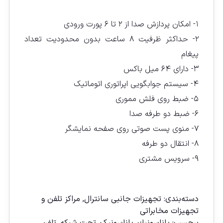
۱- امکان پردازش صدا از ۲ تا ۶ پورت ورودى
۲- حداکثر ظرفیت ۸ ساعت بدون محدودیت تعداد
پیغام
۳- دارای ۶۴ میل باکس
۴- سیستم جوابگویی اپراتوری اتوماتیک
۵- ضبط روی فلش مموری
۶- ضبط دو طرفه صدا
۷- منوی پست صوتی روی صفحه نمایشگر
۸- انتقال دو طرفه
۹- سرویس مشترى
مقايسه
دسته‌بندی:
تجهیزات جانبی سانترال
,
مراکز تلفن و
تجهیزات مخابراتی