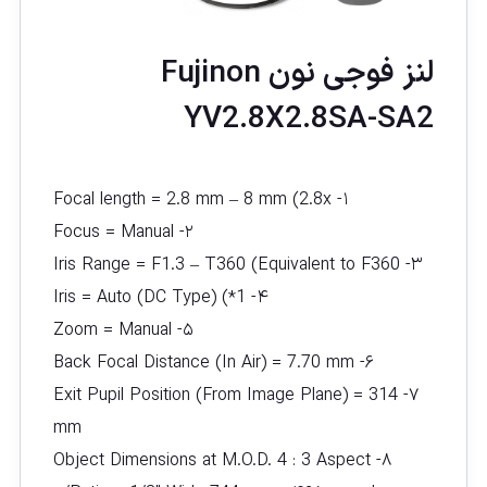
لنز فوجی نون Fujinon
YV2.8X2.8SA-SA2
۱- Focal length = 2.8 mm – 8 mm (2.8x
۲- Focus = Manual
۳- Iris Range = F1.3 – T360 (Equivalent to F360
۴- Iris = Auto (DC Type) (*1
۵- Zoom = Manual
۶- Back Focal Distance (In Air) = 7.70 mm
۷- Exit Pupil Position (From Image Plane) = 314
mm
۸- Object Dimensions at M.O.D. 4 : 3 Aspect