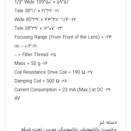
1/3″ Wide 109°۵۰′ × ۵۹°۵۱′
۲۱- Tele 38°۱۱′ × ۲۱°۲۹′
۲۲- ۱/۴” Wide 80°۳۹′ × ۴۴°۳۸′
۲۳- Tele 28°۳۹′ × ۱۶°۰۷′
۲۴- Focusing Range (From Front of the Lens) =
∞ – ۰٫۳ m
۲۵- Filter Thread = –
۲۶- Mass = 50 g
۲۷- Coil Resistance Drive Coil = 190 Ω
۲۸- Damping Coil = 500 Ω
۲۹- Current Consumption = 23 mA (Max.) at DC
4V
مقايسه
دسته:
لنز
برچسب:
پاناسونیك
,
پاناسونیک
,
دوربين تحت شبكه