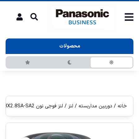
محصولات
خانه
/
دوربین مداربسته
/
لنز
/ لنز فوجی نون Fujinon YV2.8X2.8SA-SA2