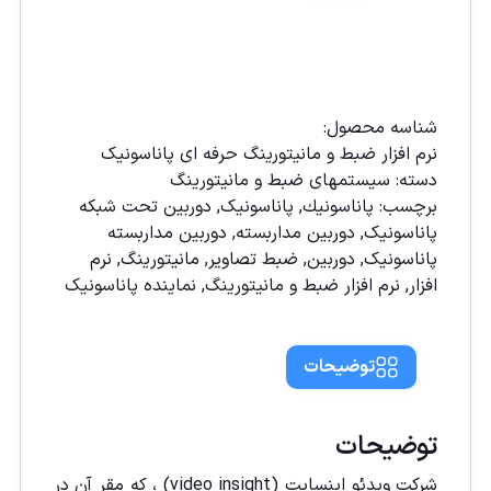
مقايسه
شناسه محصول:
نرم افزار ضبط و مانیتورینگ حرفه ای پاناسونیک
دسته:
سيستمهای ضبط و مانيتورينگ
برچسب:
پاناسونیك
,
پاناسونیک
,
دوربين تحت شبكه
پاناسونيک
,
دوربين مداربسته
,
دوربين مداربسته
پاناسونيک
,
دوربین
,
ضبط تصاویر
,
مانيتورينگ
,
نرم
افزار
,
نرم افزار ضبط و مانيتورينگ
,
نماينده پاناسونيک
توضیحات
توضیحات
شركت ويدئو اينسايت (video insight) ، که مقر آن در