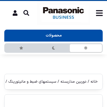
محصولات
خانه
/
دوربین مداربسته
/
سيستمهای ضبط و مانيتورينگ
/ نرم افز