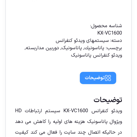
مقايسه
شناسه محصول:
KX-VC1600
دسته:
سيستمهای ويدئو كنفرانس
برچسب:
پاناسونیك
,
پاناسونیک
,
دوربين مداربسته
,
ويدئو كنفرانس پاناسونيک
توضیحات
توضیحات
ويدئو كنفرانس KX-VC1600 سیستم ارتباطات HD
ویژوال پاناسونیک هزینه های اولیه را کاهش می دهد
در حالیکه اتصال چند سایت را فعال می کند کیفیت